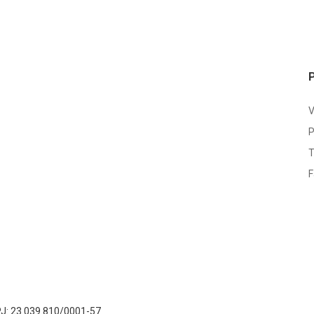
V
P
T
F
NPJ: 23.039.810/0001-57