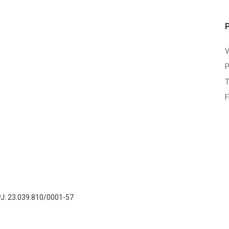
V
P
T
F
NPJ: 23.039.810/0001-57